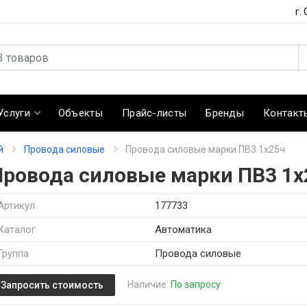
г.
Услуги
Объекты
Прайс-листы
Бренды
Контакт
й
Провода силовые
Провода силовые марки ПВ3 1х25ч
Провода силовые марки ПВ3 1х
Артикул
177733
Каталог
Автоматика
Группа
Провода силовые
Наличие:
По запросу
Запросить стоимость