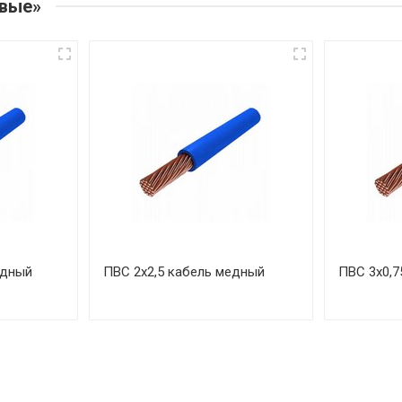
овые»
едный
ПВС 2х2,5 кабель медный
ПВС 3х0,7