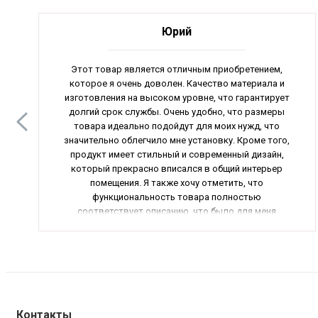
Юрий
Этот товар является отличным приобретением,
которое я очень доволен. Качество материала и
изготовления на высоком уровне, что гарантирует
долгий срок службы. Очень удобно, что размеры
товара идеально подойдут для моих нужд, что
значительно облегчило мне установку. Кроме того,
продукт имеет стильный и современный дизайн,
который прекрасно вписался в общий интерьер
помещения. Я также хочу отметить, что
функциональность товара полностью
соответствует описанию, что было для меня
приятным сюрпризом. В итоге, я смело могу
рекомендовать к покупке этот товар всем, кто ищет
качественный и надежный продукт. Общая оценка –
5 звезд.
Контакты