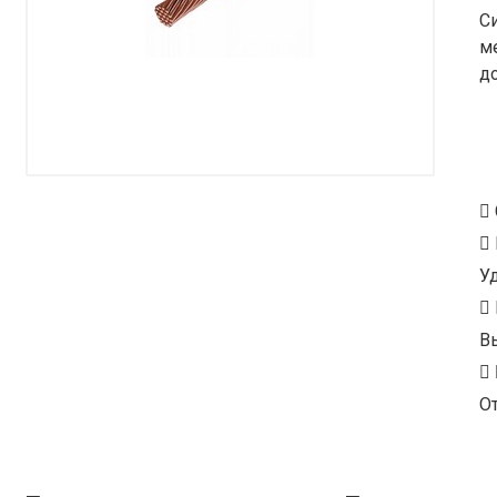
С
м
д
У
В
От