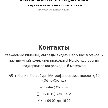
И, конечно, не могу не отметить удивительное
обслуживание магазина и оперативную
доставку товара мне.
В общем, я настоятельно рекомендую этот
товар всем, кто ищет качественные решения
для вентиляции. Пять звезд за отличное
качество и функциональность!
Контакты
Уважаемые клиенты, мы рады видеть Вас у нас в офисе! У
нас дружный коллектив приходите! На складе всегда
поддерживается расходный материал.
г. Санкт-Петербург
,
Митрофаньевское шоссе. д.10
(Офис/Склад)
sales@1-pm.ru
+7 (812) 740-64-21
с 09:00 до 18:00