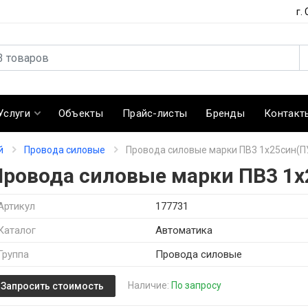
г.
Услуги
Объекты
Прайс-листы
Бренды
Контакт
й
Провода силовые
Провода силовые марки ПВ3 1х25син(П
Провода силовые марки ПВ3 1х
Артикул
177731
Каталог
Автоматика
Группа
Провода силовые
Наличие:
По запросу
Запросить стоимость