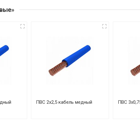
овые»
едный
ПВС 2х2,5 кабель медный
ПВС 3х0,7