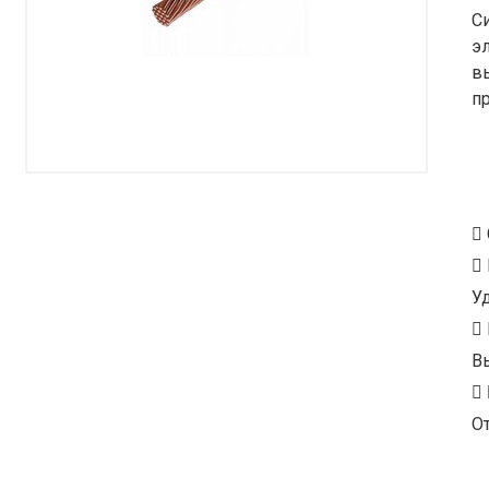
С
э
в
п
У
В
От