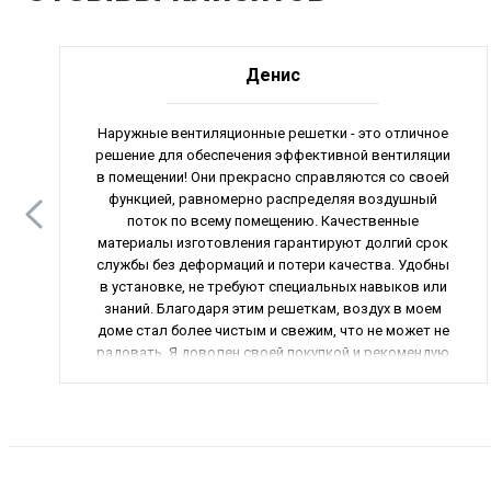
Денис
Наружные вентиляционные решетки - это отличное
решение для обеспечения эффективной вентиляции
в помещении! Они прекрасно справляются со своей
функцией, равномерно распределяя воздушный
поток по всему помещению. Качественные
материалы изготовления гарантируют долгий срок
службы без деформаций и потери качества. Удобны
в установке, не требуют специальных навыков или
знаний. Благодаря этим решеткам, воздух в моем
доме стал более чистым и свежим, что не может не
радовать. Я доволен своей покупкой и рекомендую
всем, кто ценит свое здоровье и комфорт!