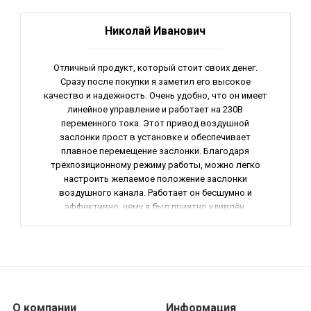
Николай Иванович
Отличный продукт, который стоит своих денег.
Сразу после покупки я заметил его высокое
качество и надежность. Очень удобно, что он имеет
линейное управление и работает на 230В
переменного тока. Этот привод воздушной
заслонки прост в установке и обеспечивает
плавное перемещение заслонки. Благодаря
трёхпозиционному режиму работы, можно легко
настроить желаемое положение заслонки
воздушного канала. Работает он бесшумно и
эффективно, чему я был приятно удивлён.
Рекомендую данный продукт всем, кто ищет
надёжный и качественный привод воздушной
заслонки!
О компании
Информация