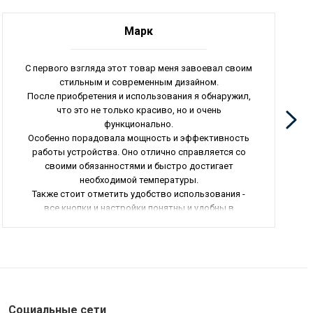
Марк
С первого взгляда этот товар меня завоевал своим
стильным и современным дизайном.
После приобретения и использования я обнаружил,
что это не только красиво, но и очень
функционально.
Особенно порадовала мощность и эффективность
работы устройства. Оно отлично справляется со
своими обязанностями и быстро достигает
необходимой температуры.
Также стоит отметить удобство использования -
все кнопки и настройки понятны и удобны в
использовании.
И, конечно, хочу отметить надежность и
долговечность этого товара. Я уверен, что он
прослужит мне долгие годы.
В целом, я очень доволен своей покупкой и готов
рекомендовать этот товар своим друзьям и
знакомым.
Социальные сети