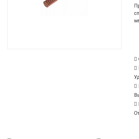
П
с
м
У
В
От