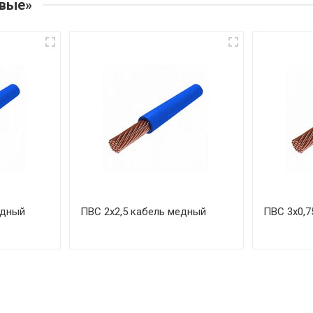
овые»
едный
ПВС 2х2,5 кабель медный
ПВС 3х0,7