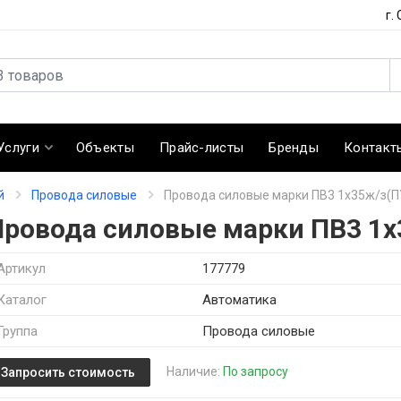
г.
Услуги
Объекты
Прайс-листы
Бренды
Контакт
й
Провода силовые
Провода силовые марки ПВ3 1х35ж/з(П
Провода силовые марки ПВ3 1х
Артикул
177779
Каталог
Автоматика
Группа
Провода силовые
Наличие:
По запросу
Запросить стоимость