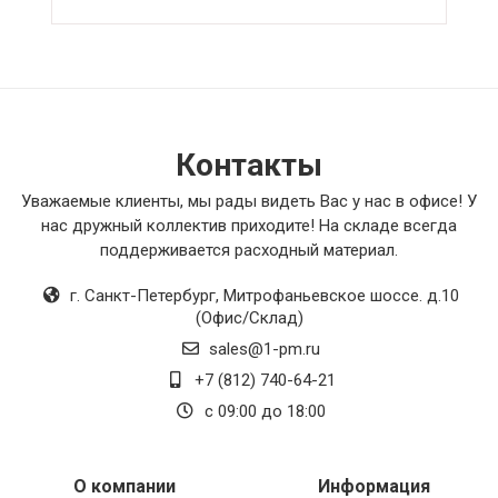
датчик тока нейтрали внешний, который
обеспечивает надежное контроль и
безопасность в электрических сетях.
Плата центральная для механизма док-станции
оказалась незаменимым аксессуаром для
моего умного дома. Она легко интегрируется и
Контакты
позволяет управлять различными
устройствами с помощью одной панели. Лампа
Уважаемые клиенты, мы рады видеть Вас у нас в офисе! У
4U Navigator обеспечивает яркое и приятное
нас дружный коллектив приходите! На складе всегда
освещение в комнате, что создает уютную
поддерживается расходный материал.
атмосферу. Кран шаровый с флажком отлично
выполняет свои функции, хорошо герметичен
г. Санкт-Петербург
,
Митрофаньевское шоссе. д.10
и надежен в использовании. Решетка
(Офис/Склад)
вентиляционная с электромагнитным
sales@1-pm.ru
приводом позволяет эффективно
регулировать поток воздуха, обеспечивая
+7 (812) 740-64-21
комфортный микроклимат в помещении.
с 09:00 до 18:00
Насос вертикальный MVI406-1/16/E/1-230-50-2
прекрасно справляется со своими функциями,
обеспечивая надежное и бесперебойное
О компании
Информация