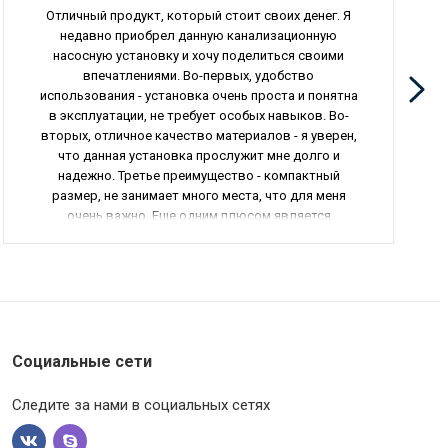
Отличный продукт, который стоит своих денег. Я
недавно приобрел данную канализационную
насосную установку и хочу поделиться своими
впечатлениями. Во-первых, удобство
использования - установка очень проста и понятна
в эксплуатации, не требует особых навыков. Во-
вторых, отличное качество материалов - я уверен,
что данная установка прослужит мне долго и
надежно. Третье преимущество - компактный
размер, не занимает много места, что для меня
очень важно. Еще одним плюсом является
отсутствие обратного клапана на напорном
патрубке, что делает эксплуатацию более удобной.
В общем, я очень доволен своей покупкой и
рекомендую этот продукт всем, кто ищет
качественное оборудование для канализации.
Социальные сети
Следите за нами в социальных сетях