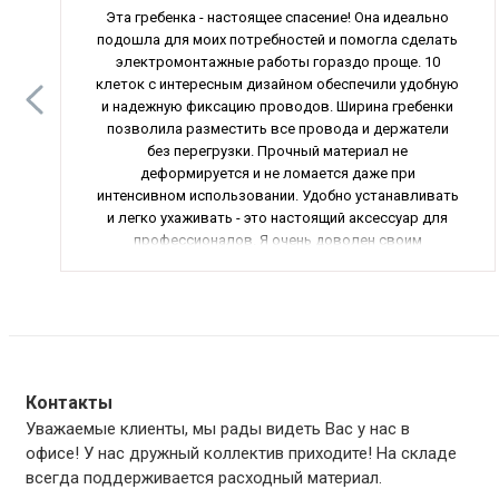
Эта гребенка - настоящее спасение! Она идеально
подошла для моих потребностей и помогла сделать
электромонтажные работы гораздо проще. 10
клеток с интересным дизайном обеспечили удобную
и надежную фиксацию проводов. Ширина гребенки
позволила разместить все провода и держатели
без перегрузки. Прочный материал не
деформируется и не ломается даже при
интенсивном использовании. Удобно устанавливать
и легко ухаживать - это настоящий аксессуар для
профессионалов. Я очень доволен своим
приобретением и рекомендую данную гребенку
всем, кто занимается электромонтажными
работами.
Контакты
Уважаемые клиенты, мы рады видеть Вас у нас в
офисе! У нас дружный коллектив приходите! На складе
всегда поддерживается расходный материал.