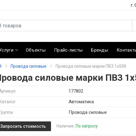
г.
Услуги
Объекты
Прайс-листы
Бренды
Контакт
й
Провода силовые
Провода силовые марки ПВ3 1х50б
Провода силовые марки ПВ3 1х
Артикул
177802
Каталог
Автоматика
Группа
Провода силовые
Наличие:
По запросу
Запросить стоимость