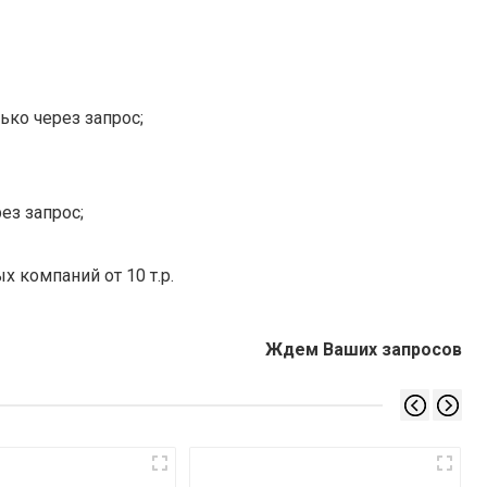
ько через запрос;
ез запрос;
х компаний от 10 т.р.
Ждем Ваших запросов