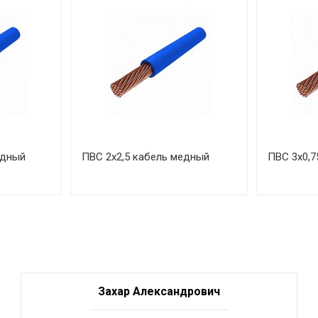
едный
ПВС 2х2,5 кабель медный
ПВС 3х0,7
Захар Александрович