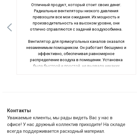
Отличный продукт, который стоит своих денег.
Радиальные вентиляторы низкого давления
превзошли все мои ожидания. Их мощность и
производительность на высоком уровне, они
отлично справляются с задачей воздухообмена.
Вентилятор для прямоугольных каналов оказался
незаменимым помощником. Он работает бесшумно и
эффективно, обеспечивая равномерное
распределение воздуха в помещении. Установка
была быстрой и простой, не вызвала никаких
проблем. Рекомендую этот вентилятор всем, кто
ценит качество и надежность.
Блоки управления ACW(E) 222 3R3R 9 превзошли все
мои ожидания своей функциональностью и
надежностью. Они точно выполняют свою задачу и
не подводят в самый ответственный момент. Легко
Контакты
настраиваются и управляются, не требуют особых
Уважаемые клиенты, мы рады видеть Вас у нас в
знаний. Продукт, который можно смело
офисе! У нас дружный коллектив приходите! На складе
рекомендовать другим.
всегда поддерживается расходный материал.