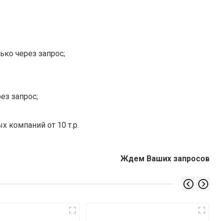
ько через запрос;
ез запрос;
х компаний от 10 т.р.
Ждем Ваших запросов