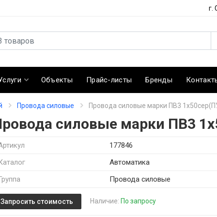
г.
Услуги
Объекты
Прайс-листы
Бренды
Контакт
й
Провода силовые
Провода силовые марки ПВ3 1х50сер(П
Провода силовые марки ПВ3 1х
Артикул
177846
Каталог
Автоматика
Группа
Провода силовые
Наличие:
По запросу
Запросить стоимость