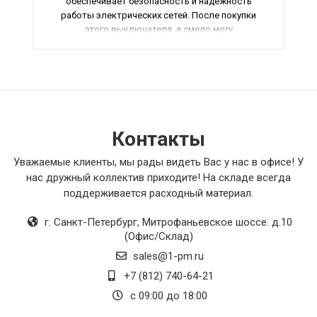
обеспечивает безопасность и надежность
работы электрических сетей. После покупки
этого выключателя, я смело могу
рекомендовать его всем, кто ценит качество и
надежность. В общем, данный товар
заслуживает наивысших оценок и
положительных отзывов.
Контакты
Уважаемые клиенты, мы рады видеть Вас у нас в офисе! У
нас дружный коллектив приходите! На складе всегда
поддерживается расходный материал.
г. Санкт-Петербург
,
Митрофаньевское шоссе. д.10
(Офис/Склад)
sales@1-pm.ru
+7 (812) 740-64-21
с 09:00 до 18:00