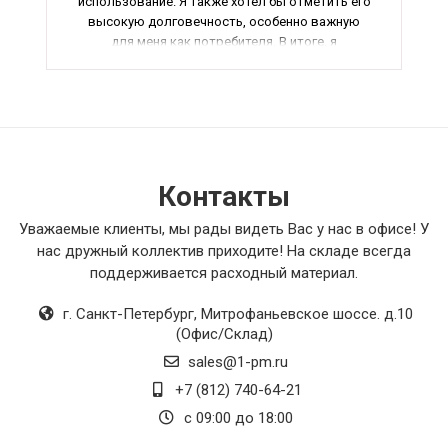
использование. Я также хотел бы отметить его
высокую долговечность, особенно важную
для меня как потребителя. В итоге, я
полностью доволен покупкой этого кабеля и с
уверенностью рекомендую его всем. Общая
оценка – 5 звезд.
Контакты
Уважаемые клиенты, мы рады видеть Вас у нас в офисе! У
нас дружный коллектив приходите! На складе всегда
поддерживается расходный материал.
г. Санкт-Петербург
,
Митрофаньевское шоссе. д.10
(Офис/Склад)
sales@1-pm.ru
+7 (812) 740-64-21
с 09:00 до 18:00