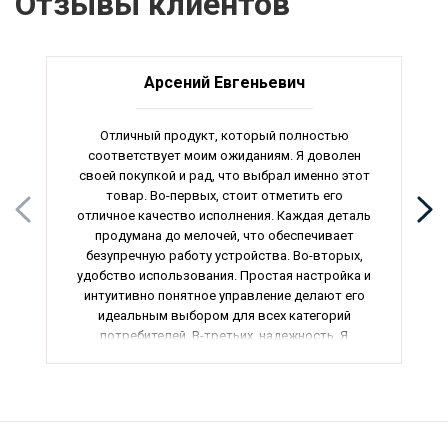
Отзывы клиентов
Арсений Евгеньевич
Отличный продукт, который полностью
соответствует моим ожиданиям. Я доволен
своей покупкой и рад, что выбрал именно этот
товар. Во-первых, стоит отметить его
отличное качество исполнения. Каждая деталь
продумана до мелочей, что обеспечивает
безупречную работу устройства. Во-вторых,
удобство использования. Простая настройка и
интуитивно понятное управление делают его
идеальным выбором для всех категорий
потребителей. В-третьих, надежность. Я
уверен, что этот товар прослужит мне долгие
годы, не подводя в самый неподходящий
момент. Наконец, качество сборки. Каждая
деталь продумана до мелочей, что
гарантирует долгий срок службы. Рекомендую