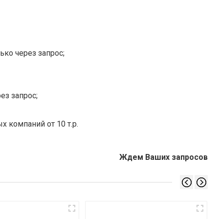
ько через запрос;
ез запрос;
х компаний от 10 т.р.
Ждем Ваших запросов