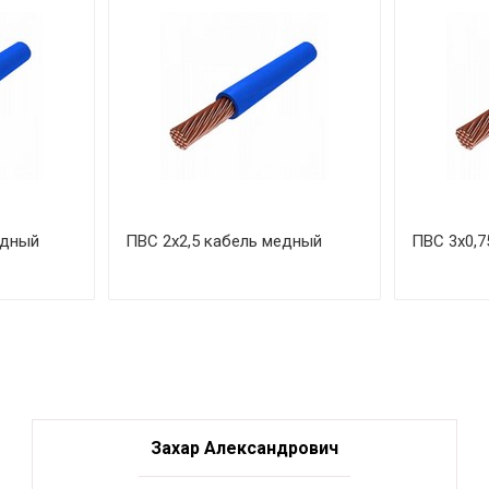
едный
ПВС 2х2,5 кабель медный
ПВС 3х0,7
Захар Александрович