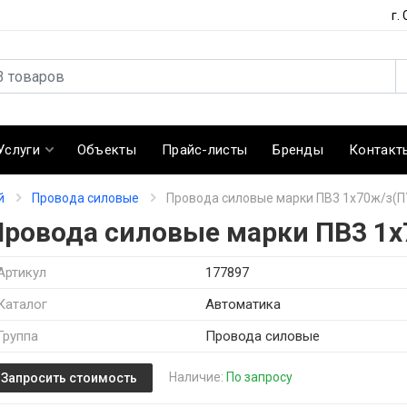
г.
Услуги
Объекты
Прайс-листы
Бренды
Контакт
й
Провода силовые
Провода силовые марки ПВ3 1х70ж/з(П
Провода силовые марки ПВ3 1х
Артикул
177897
Каталог
Автоматика
Группа
Провода силовые
Наличие:
По запросу
Запросить стоимость