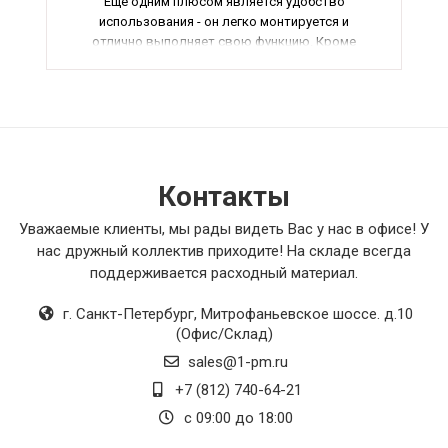
Еще одним плюсом является удобство
использования - он легко монтируется и
отлично выполняет свою функцию. Кроме
того, его дизайн идеально подходит к общему
интерьеру, что также не может не радовать. В
общем, я очень доволен своей покупкой и
рекомендую этот товар всем, кто ищет
качественное и надежное оборудование для
своего дома или офиса.
Контакты
Уважаемые клиенты, мы рады видеть Вас у нас в офисе! У
нас дружный коллектив приходите! На складе всегда
поддерживается расходный материал.
г. Санкт-Петербург
,
Митрофаньевское шоссе. д.10
(Офис/Склад)
sales@1-pm.ru
+7 (812) 740-64-21
с 09:00 до 18:00