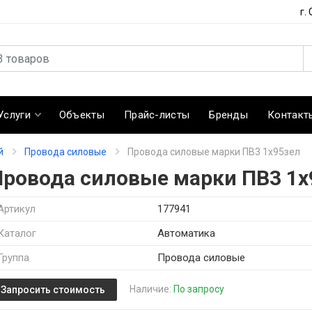
г.
Услуги
Объекты
Прайс-листы
Бренды
Контакт
й
Провода силовые
Провода силовые марки ПВ3 1х95зел
Провода силовые марки ПВ3 1х
Артикул
177941
Каталог
Автоматика
Группа
Провода силовые
Наличие:
По запросу
Запросить стоимость