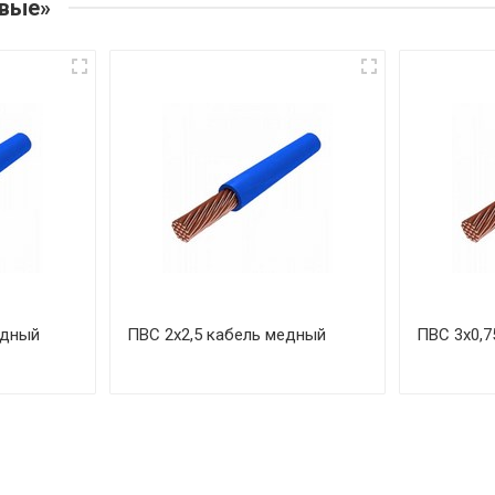
овые»
едный
ПВС 2х2,5 кабель медный
ПВС 3х0,7