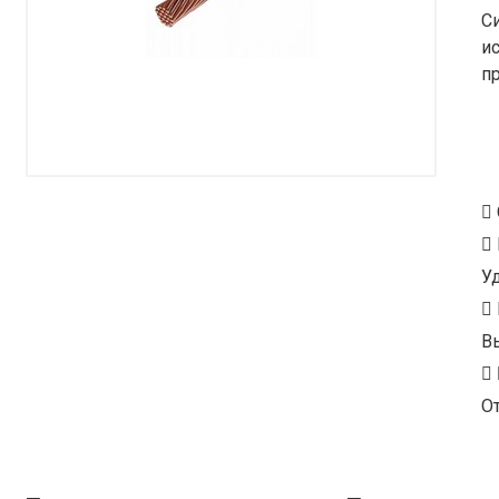
С
и
п
У
В
От