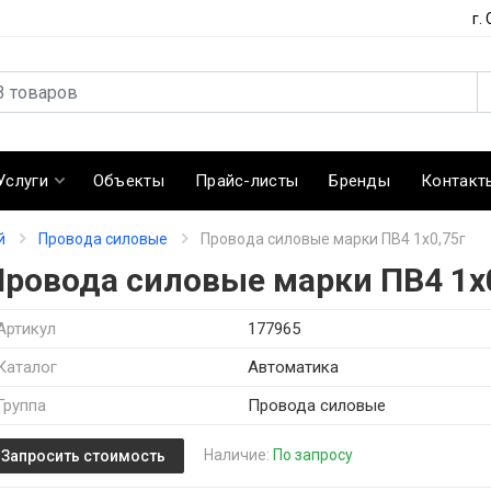
г.
Услуги
Объекты
Прайс-листы
Бренды
Контакт
й
Провода силовые
Провода силовые марки ПВ4 1х0,75г
Провода силовые марки ПВ4 1х
Артикул
177965
Каталог
Автоматика
Группа
Провода силовые
Наличие:
По запросу
Запросить стоимость