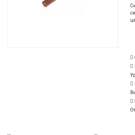
С
с
ц
У
В
От