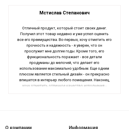
Мстислав Степанович
Отличный продукт, который стоит своих денег.
Получил этот товар недавно и уже успел оценить
все его преимущества. Во-первых, хочу отметить его
прочность и надежность - я уверен, что он
прослужит мне долгие годы. Кроме того, его
функциональность поражает - все детали
продуманы до мелочей, что делает его
использование максимально удобным. Еще одним
плюсом является стильный дизайн - он прекрасно
впишется в интерьер любого помещения. Наконец,
хочу отметить отличное качество исполнения -
каждая деталь продукта выглядит очень аккуратно
и качественно. В общем, я очень доволен своей
покупкой и рекомендую его всем, кто ценит
качество и функциональность.
О компании
Информация