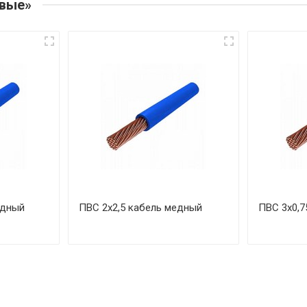
овые»
едный
ПВС 2х2,5 кабель медный
ПВС 3х0,7