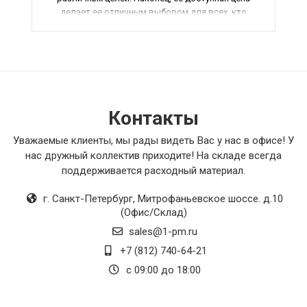
делает ее отличным выбором для всех, кто
ценит качество и функциональность. В общем,
рекомендую эту ленту всем, кто ищет
надежное уплотнительное решение.
Контакты
Уважаемые клиенты, мы рады видеть Вас у нас в офисе! У
нас дружный коллектив приходите! На складе всегда
поддерживается расходный материал.
г. Санкт-Петербург
,
Митрофаньевское шоссе. д.10
(Офис/Склад)
sales@1-pm.ru
+7 (812) 740-64-21
с 09:00 до 18:00