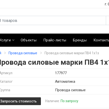
г.
Услуги
Объекты
Прайс-листы
Бренды
Контакт
й
Провода силовые
Провода силовые марки ПВ4 1х1з
Провода силовые марки ПВ4 1х
Артикул
177977
Каталог
Автоматика
Группа
Провода силовые
Наличие:
По запросу
Запросить стоимость