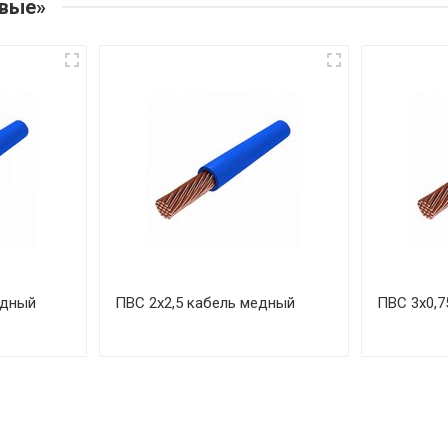
овые»
едный
ПВС 2х2,5 кабель медный
ПВС 3х0,7