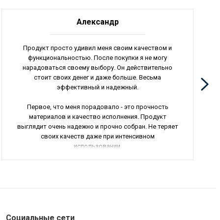
Александр
Продукт просто удивил меня своим качеством и
функциональностью. После покупки я не могу
нарадоваться своему выбору. Он действительно
стоит своих денег и даже больше. Весьма
эффективный и надежный.
Первое, что меня порадовало - это прочность
материалов и качество исполнения. Продукт
выглядит очень надежно и прочно собран. Не теряет
своих качеств даже при интенсивном
использовании.
Использование данного продукта мне сильно
облегчило повседневные задачи из-за его удобства
и функциональности. Я доволен, что приобрел
именно этот товар, так как он полностью
соответствует моим ожиданиям.
Социальные сети