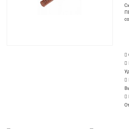
С
П
с
У
В
От