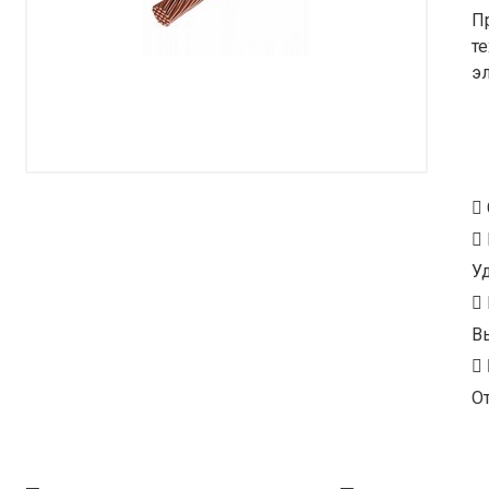
П
т
э
У
В
От