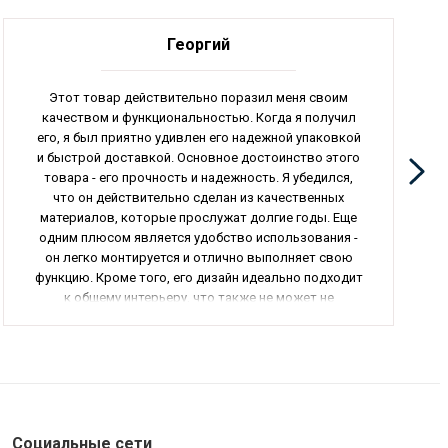
Георгий
Этот товар действительно поразил меня своим
качеством и функциональностью. Когда я получил
его, я был приятно удивлен его надежной упаковкой
и быстрой доставкой. Основное достоинство этого
товара - его прочность и надежность. Я убедился,
что он действительно сделан из качественных
материалов, которые прослужат долгие годы. Еще
одним плюсом является удобство использования -
он легко монтируется и отлично выполняет свою
функцию. Кроме того, его дизайн идеально подходит
к общему интерьеру, что также не может не
радовать. В общем, я очень доволен своей покупкой
и рекомендую этот товар всем, кто ищет
качественное и надежное оборудование для своего
дома или офиса.
Социальные сети