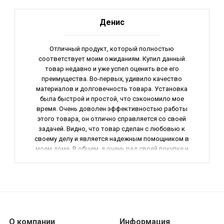
Денис
Отличный продукт, который полностью
соответствует моим ожиданиям. Купил данный
товар недавно и уже успел оценить все его
преимущества. Во-первых, удивило качество
материалов и долговечность товара. Установка
была быстрой и простой, что сэкономило мое
время. Очень доволен эффективностью работы
этого товара, он отлично справляется со своей
задачей. Видно, что товар сделан с любовью к
своему делу и является надежным помощником в
моем доме. В общем, я очень рад своей покупке и
настоятельно рекомендую этот товар всем, кто
ценит качество и комфорт.
О компании
Информация