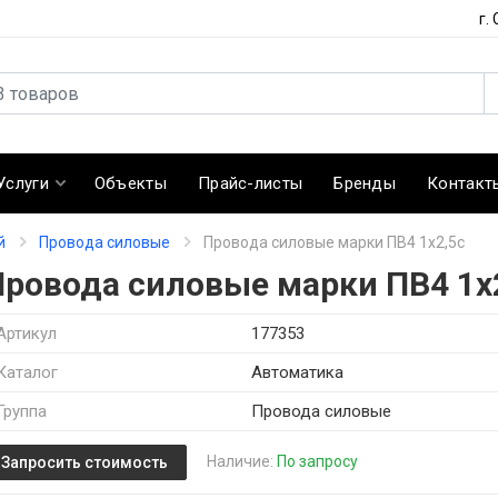
г.
Услуги
Объекты
Прайс-листы
Бренды
Контакт
й
Провода силовые
Провода силовые марки ПВ4 1х2,5с
Провода силовые марки ПВ4 1х
Артикул
177353
Каталог
Автоматика
Группа
Провода силовые
Наличие:
По запросу
Запросить стоимость