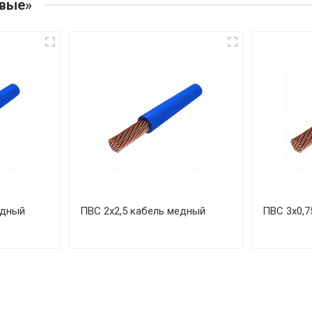
овые»
едный
ПВС 2х2,5 кабель медный
ПВС 3х0,7