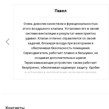
Павел
Очень доволен качеством и функциональностью
этого воздушного клапана. Установил его в своей
системе вентиляции и результат меня приятно
удивил. Клапан отлично справляется со своей
задачей, блокируя воздух при возгорании и
обеспечивая безопасность помещения.
Серводвигатель работает плавно и бесшумно, не
создавая дополнительных шумов.
Термозамыкающее устройство также работает
безупречно, обеспечивая надежную защиту. Удобен
в установке и эксплуатации, не вызвал никаких
проблем. Очень рекомендую этот продукт всем, кто
заботится о безопасности своего дома!
Контакты