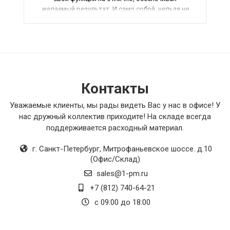
желаемый результат. И само собой, нельзя не
упомянуть стильный дизайн и
привлекательный внешний вид товара,
который стал настоящим украшением в моем
интерьере. В общем, я рекомендую этот товар
всем, кто хочет купить качественный и
функциональный товар.
Контакты
Уважаемые клиенты, мы рады видеть Вас у нас в офисе! У
нас дружный коллектив приходите! На складе всегда
поддерживается расходный материал.
г. Санкт-Петербург
,
Митрофаньевское шоссе. д.10
(Офис/Склад)
sales@1-pm.ru
+7 (812) 740-64-21
с 09:00 до 18:00