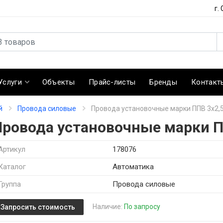
г.
Услуги
Объекты
Прайс-листы
Бренды
Контакт
й
Провода силовые
Провода установочные марки ППВ 3х2,
Провода установочные марки П
Артикул
178076
Каталог
Автоматика
Группа
Провода силовые
Наличие:
По запросу
Запросить стоимость