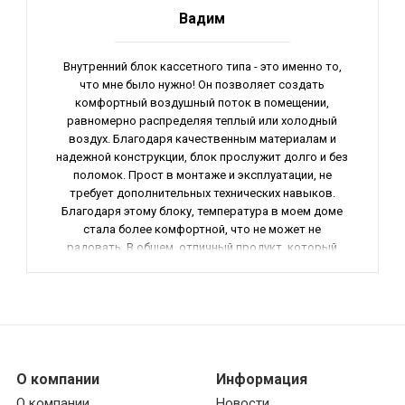
Вадим
Внутренний блок кассетного типа - это именно то,
что мне было нужно! Он позволяет создать
комфортный воздушный поток в помещении,
равномерно распределяя теплый или холодный
воздух. Благодаря качественным материалам и
надежной конструкции, блок прослужит долго и без
поломок. Прост в монтаже и эксплуатации, не
требует дополнительных технических навыков.
Благодаря этому блоку, температура в моем доме
стала более комфортной, что не может не
радовать. В общем, отличный продукт, который
стоит своих денег! Рекомендую!
О компании
Информация
О компании
Новости