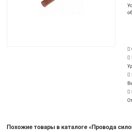
У
о
У
В
От
Похожие товары в каталоге «Провода сил