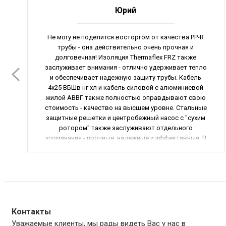
Юрий
Не могу не поделится восторгом от качества PP-R
трубы - она действительно очень прочная и
долговечная! Изоляция Thermaflex FRZ также
заслуживает внимания - отлично удерживает тепло
и обеспечивает надежную защиту трубы. Кабель
4х25 ВБШв нг хл и кабель силовой с алюминиевой
жилой АВВГ также полностью оправдывают свою
стоимость - качество на высшем уровне. Стальные
защитные решетки и центробежный насос с "сухим
ротором" также заслуживают отдельного
упоминания - прочные, надежные и эффективные. В
общем, отличные товары для обустройства вашего
дома или офиса.
Контакты
Уважаемые клиенты, мы рады видеть Вас у нас в