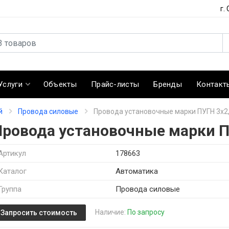
г.
Услуги
Объекты
Прайс-листы
Бренды
Контакт
й
Провода силовые
Провода установочные марки ПУГН 3х2
Провода установочные марки П
Артикул
178663
Каталог
Автоматика
Группа
Провода силовые
Наличие:
По запросу
Запросить стоимость