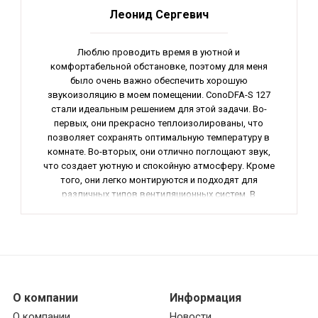
Леонид Сергевич
Люблю проводить время в уютной и
комфортабельной обстановке, поэтому для меня
было очень важно обеспечить хорошую
звукоизоляцию в моем помещении. СonoDFA-S 127
стали идеальным решением для этой задачи. Во-
первых, они прекрасно теплоизолированы, что
позволяет сохранять оптимальную температуру в
комнате. Во-вторых, они отлично поглощают звук,
что создает уютную и спокойную атмосферу. Кроме
того, они легко монтируются и подходят для
различных типов вентиляционных систем. В
результате, я очень доволен своим приобретением
и рекомендую эти воздуховоды всем, кто ценит
комфорт в своем доме.
О компании
Информация
О компании
Новости