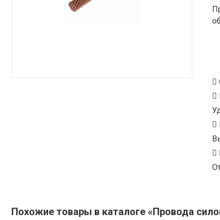
П
о
У
В
От
Похожие товары в каталоге «Провода сил