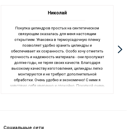
Николай
Покупка цилиндров простых на синтетическом
связующем оказалась для меня настоящим
открытием. Упаковка в термоусадочную пленку
позволяет удобно хранить цилиндры и
обеспечивает их сохранность. Особо хочу отметить
прочность и надежность материала - они прослужат
долгие годы, не теряя своих качеств. Благодаря
высокому качеству изготовления, цилиндры легко
монтируются и не требуют дополнительной
обработки. Очень удобно и экономично! С ними я
чувствую себя уверенно и спокойно. Покупкой очень
доволен и с уверенностью могу рекомендовать
всем. Общая оценка - 5 из 5.
Социальные сети