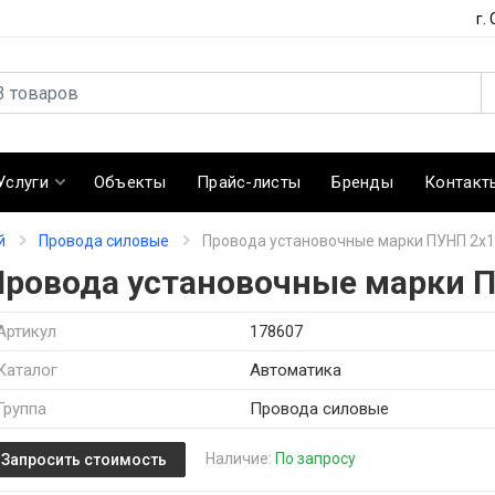
г.
Услуги
Объекты
Прайс-листы
Бренды
Контакт
й
Провода силовые
Провода установочные марки ПУНП 2х1
Провода установочные марки П
Артикул
178607
Каталог
Автоматика
Группа
Провода силовые
Наличие:
По запросу
Запросить стоимость