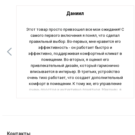
Даниил
Этот товар просто превзошел все мои ожидания! С
самого первого включения я понял, что сделал
правильный выбор. Во-первых, мне нравится его
эффективность - он работает быстро и
эффективно, поддерживая комфортный климат в
помещении. Во-вторых, я оценил его
привлекательный дизайн, который гармонично
вписывается в интерьер. В-третьих, устройство
очень тихо работает, что создает дополнительный
комфорт в помещении. К тому же, его управление
очень простое и интуитивно понятное. Наконец, я
хочу отметить его надежность и долговечность - я
уверен, что этот товар прослужит мне долгие годы.
В общем, я без сомнения могу порекомендовать
этот товар всем, кто ценит качество и комфорт.
Отличный продукт, который стоит своих денег!
Контакты