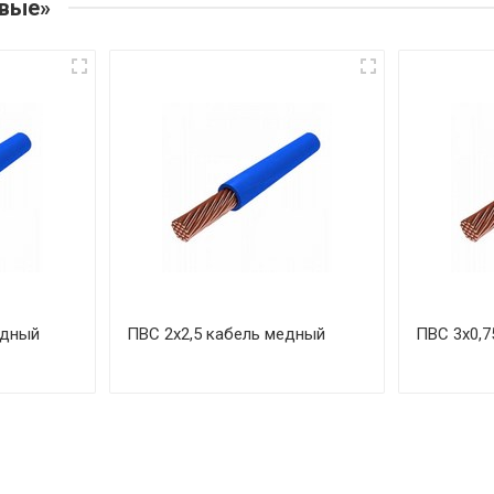
овые»
едный
ПВС 2х2,5 кабель медный
ПВС 3х0,7