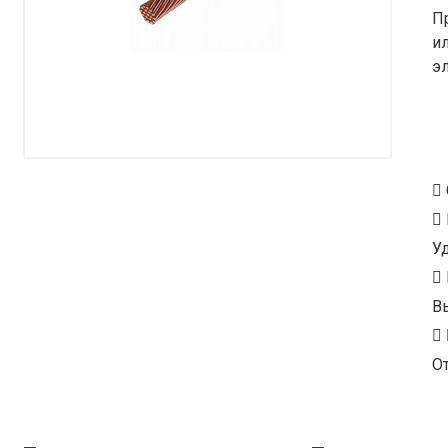
П
и
э
У
В
От