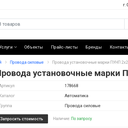
г.
Услуги
Объекты
Прайс-листы
Бренды
Контакт
й
Провода силовые
Провода установочные марки ПУНП 2х2
Провода установочные марки П
Артикул
178668
Каталог
Автоматика
Группа
Провода силовые
Наличие:
По запросу
Запросить стоимость