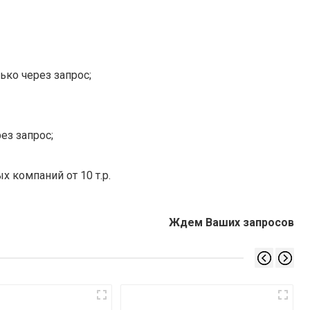
ько через запрос;
ез запрос;
х компаний от 10 т.р.
Ждем Ваших запросов