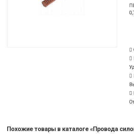
П
0
У
В
От
Похожие товары в каталоге «Провода сил