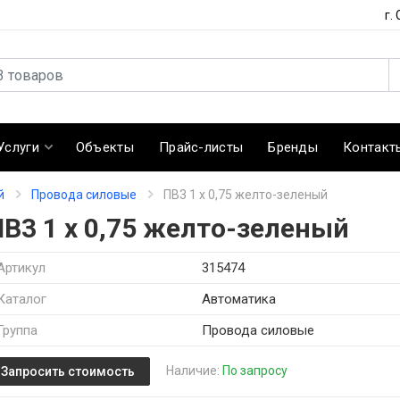
г.
Услуги
Объекты
Прайс-листы
Бренды
Контакт
й
Провода силовые
ПВ3 1 х 0,75 желто-зеленый
ПВ3 1 х 0,75 желто-зеленый
Артикул
315474
Каталог
Автоматика
Группа
Провода силовые
Наличие:
По запросу
Запросить стоимость