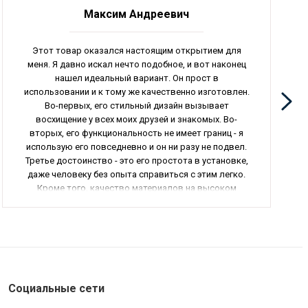
Максим Андреевич
Этот товар оказался настоящим открытием для
меня. Я давно искал нечто подобное, и вот наконец
нашел идеальный вариант. Он прост в
использовании и к тому же качественно изготовлен.
Во-первых, его стильный дизайн вызывает
восхищение у всех моих друзей и знакомых. Во-
вторых, его функциональность не имеет границ - я
использую его повседневно и он ни разу не подвел.
Третье достоинство - это его простота в установке,
даже человеку без опыта справиться с этим легко.
Кроме того, качество материалов на высоком
уровне, и я уверен, что этот товар прослужит мне
долгие годы. В общем, я без колебаний могу
порекомендовать этот товар всем, кто ценит
удобство и качество. Он действительно
заслуживает моего внимания.
Социальные сети