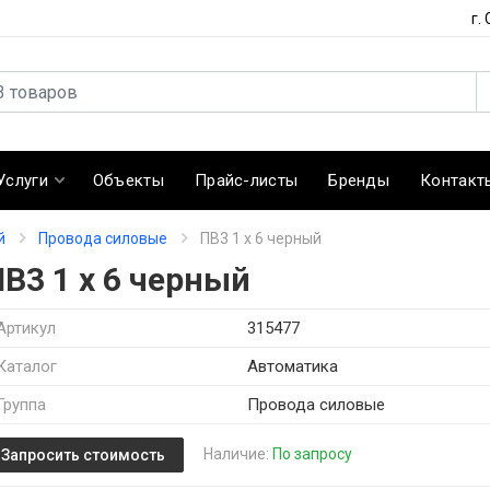
г.
Услуги
Объекты
Прайс-листы
Бренды
Контакт
й
Провода силовые
ПВ3 1 х 6 черный
В3 1 х 6 черный
Артикул
315477
Каталог
Автоматика
Группа
Провода силовые
Наличие:
По запросу
Запросить стоимость