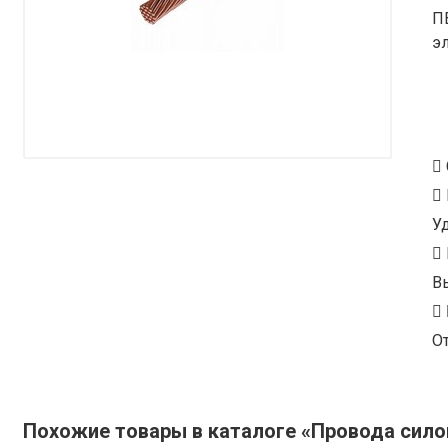
П
э
У
В
От
Похожие товары в каталоге «Провода сил