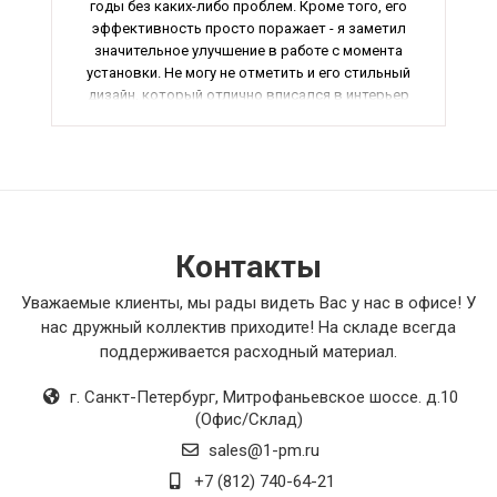
годы без каких-либо проблем. Кроме того, его
эффективность просто поражает - я заметил
значительное улучшение в работе с момента
установки. Не могу не отметить и его стильный
дизайн, который отлично вписался в интерьер
моего дома. И, конечно, нельзя не упомянуть
отличное соотношение цены и качества. В
общем, я очень доволен своей покупкой и
настоятельно рекомендую этот товар всем,
кто ищет надежное и качественное
оборудование!
Контакты
Уважаемые клиенты, мы рады видеть Вас у нас в офисе! У
нас дружный коллектив приходите! На складе всегда
поддерживается расходный материал.
г. Санкт-Петербург
,
Митрофаньевское шоссе. д.10
(Офис/Склад)
sales@1-pm.ru
+7 (812) 740-64-21