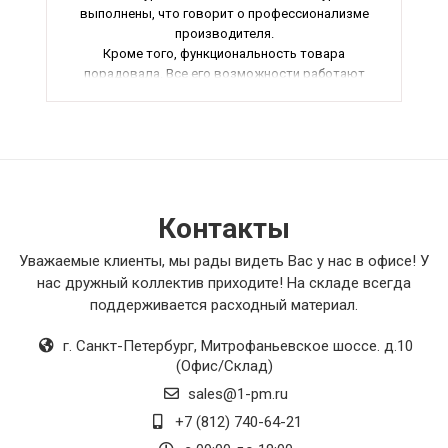
выполнены, что говорит о профессионализме
производителя.
Кроме того, функциональность товара
порадовала. Все его возможности работают
без нареканий, что делает его использование
максимально комфортным.
Не могу не отметить удобство использования -
товар оказался прост в установке и
обслуживании, что для меня было очень
важно.
И наконец, дизайн товара приятно удивил меня
Контакты
своей стильностью и сдержанностью. Он
гармонично вписался в интерьер моего
Уважаемые клиенты, мы рады видеть Вас у нас в офисе! У
помещения, придавая ему особый шарм.
нас дружный коллектив приходите! На складе всегда
В общем, я беззаветно рекомендую этот товар
поддерживается расходный материал.
всем, кто ищет качественное и надежное
оборудование. Спасибо производителю за
г. Санкт-Петербург
,
Митрофаньевское шоссе. д.10
такой замечательный продукт!
(Офис/Склад)
sales@1-pm.ru
+7 (812) 740-64-21