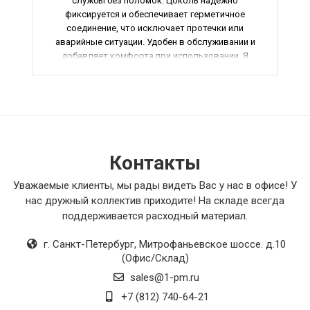
службы без поломок. Цоколь надежно
фиксируется и обеспечивает герметичное
соединение, что исключает протечки или
аварийные ситуации. Удобен в обслуживании и
добавляет комфорта при использовании. Я
очень доволен своим приобретением и
рекомендую всем, кто заботится о качестве
своих коммуникаций!
Контакты
Уважаемые клиенты, мы рады видеть Вас у нас в офисе! У
нас дружный коллектив приходите! На складе всегда
поддерживается расходный материал.
г. Санкт-Петербург
,
Митрофаньевское шоссе. д.10
(Офис/Склад)
sales@1-pm.ru
+7 (812) 740-64-21