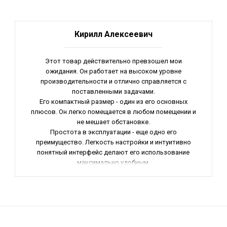
Кирилл Алексеевич
Этот товар действительно превзошел мои
ожидания. Он работает на высоком уровне
производительности и отлично справляется с
поставленными задачами.
Его компактный размер - один из его основных
плюсов. Он легко помещается в любом помещении и
не мешает обстановке.
Простота в эксплуатации - еще одно его
преимущество. Легкость настройки и интуитивно
понятный интерфейс делают его использование
максимально удобным.
Я бы также выделил его надежность. Я уверен, что
он прослужит мне долгие годы без каких-либо
поломок.
В целом, эта покупка была для меня удачной и я
рекомендую этот товар всем, кто ищет
качественное оборудование. Общая оценка - 5/5.