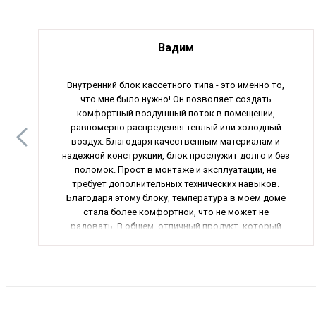
Вадим
Внутренний блок кассетного типа - это именно то,
что мне было нужно! Он позволяет создать
комфортный воздушный поток в помещении,
равномерно распределяя теплый или холодный
воздух. Благодаря качественным материалам и
надежной конструкции, блок прослужит долго и без
поломок. Прост в монтаже и эксплуатации, не
требует дополнительных технических навыков.
Благодаря этому блоку, температура в моем доме
стала более комфортной, что не может не
радовать. В общем, отличный продукт, который
стоит своих денег! Рекомендую!