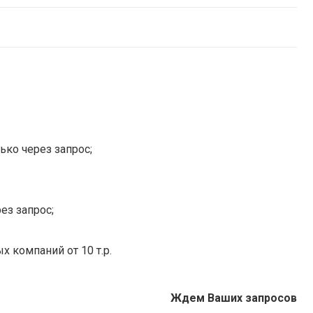
ько через запрос;
ез запрос;
х компаний от 10 т.р.
Ждем Ваших запросов