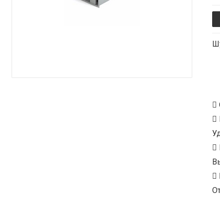
Ш
У
В
От