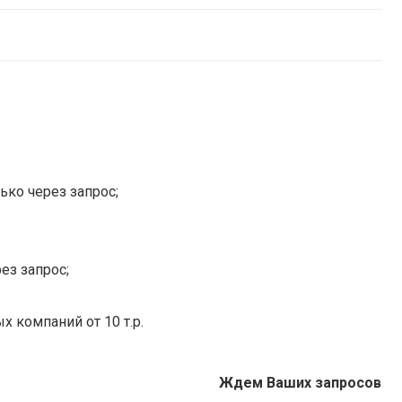
ько через запрос;
ез запрос;
х компаний от 10 т.р.
Ждем Ваших запросов