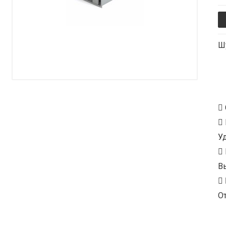
Ш
У
В
От