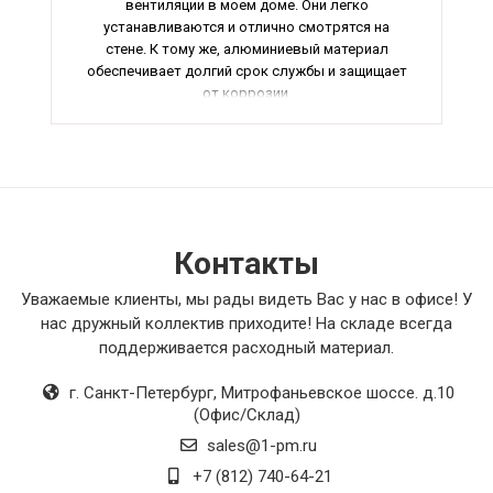
вентиляции в моем доме. Они легко
устанавливаются и отлично смотрятся на
стене. К тому же, алюминиевый материал
обеспечивает долгий срок службы и защищает
от коррозии.
Я приобрел также вентиляционные решетки
для внешних устройств и остался очень
доволен. Они отлично справляются со своей
функцией, обеспечивая свежий воздух в
помещении. Кроме того, их легко чистить и
ухаживать.
И конечно, я не могу не отметить качество
Контакты
изготовления продукции. Все детали
выполнены аккуратно, без недочетов и
Уважаемые клиенты, мы рады видеть Вас у нас в офисе! У
дефектов.
нас дружный коллектив приходите! На складе всегда
Если вы ищете надежные и стильные
поддерживается расходный материал.
вентиляционные решетки, то я рекомендую
обратить внимание на этот товар. Он точно
г. Санкт-Петербург
,
Митрофаньевское шоссе. д.10
стоит своих денег!
(Офис/Склад)
sales@1-pm.ru
+7 (812) 740-64-21