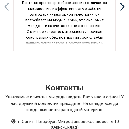
Вентиляторы (энергосберегающие) отличается
надежностью и эффективностью работы.
Благодаря инверторной технологии, он
потребляет минимум энергии, что экономит
мои деньги на счетах за электроэнергию.
Отличное качество материалов и прочная
конструкция обещают долгий срок службы
данного вентилятора. Простая установка и
настройка добавили удобства в
использовании. В общем, я очень доволен
своей покупкой и рекомендую этот
вентилятор всем, кто ценит качество и
экономию энергоресурсов.
Контакты
Уважаемые клиенты, мы рады видеть Вас у нас в офисе! У
нас дружный коллектив приходите! На складе всегда
поддерживается расходный материал.
г. Санкт-Петербург
,
Митрофаньевское шоссе. д.10
(Офис/Склад)