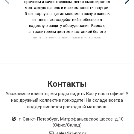
прочным и качественным, легко смонтировал
монтажную панель и все компоненты внутри.
Этот корпус защитил мою монтажную панель
от внешних воздействий и обеспечил
надежную защиту оборудования. Рамка с
антрацитовым цветом и вставкой белого
цвета отлично вписалась в интерьер
помещения, создав стильный и эстетичный
вид. Внутренние блоки канального типа с
дренажным насосом работают безупречно,
обеспечивая комфортную температуру в
помещении.
Гибкие неизолированные металлизированные
Контакты
воздуховоды легко укладываются и
соединяются между собой, обеспечивая
Уважаемые клиенты, мы рады видеть Вас у нас в офисе! У
отличную вентиляцию и циркуляцию воздуха.
нас дружный коллектив приходите! На складе всегда
Корпус для вентилятора из углеродистой
поддерживается расходный материал.
стали также оказался качественным и
надежным, обеспечивая хорошую защиту
г. Санкт-Петербург
,
Митрофаньевское шоссе. д.10
вентилятора. Автоматические выключатели с
(Офис/Склад)
винтовым креплением прекрасно
sales@1-pm.ru
справляются со своей функцией, обеспечивая