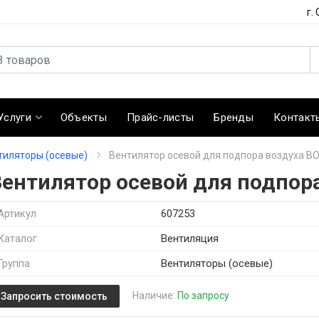
г.
Услуги
Объекты
Прайс-листы
Бренды
Контакт
тиляторы (осевые)
Вентилятор осевой для подпора воздуха ВО
Вентилятор осевой для подпора
Артикул
607253
Каталог
Вентиляция
Группа
Вентиляторы (осевые)
Наличие:
По запросу
Запросить стоимость