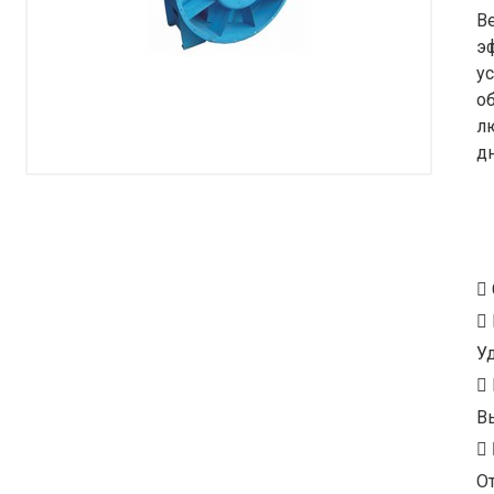
В
э
у
о
л
дн
У
В
От