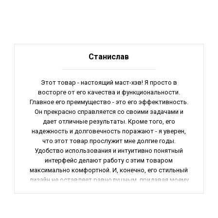
Станислав
Этот товар - настоящий маст-хэв! Я просто в
восторге от его качества и функциональности.
Главное его преимущество - это его эффективность.
Он прекрасно справляется со своими задачами и
дает отличные результаты. Кроме того, его
надежность и долговечность поражают - я уверен,
что этот товар прослужит мне долгие годы.
Удобство использования и интуитивно понятный
интерфейс делают работу с этим товаром
максимально комфортной. И, конечно, его стильный
дизайн не оставляет равнодушным, придавая моему
интерьеру особую изюминку. В общем, я очень
доволен своей покупкой и рекомендую его всем,
кто ценит качество и надежность. Оценка - 5 из 5.