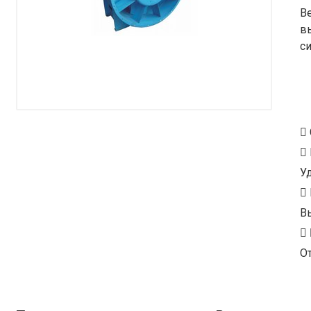
В
в
с
У
В
От