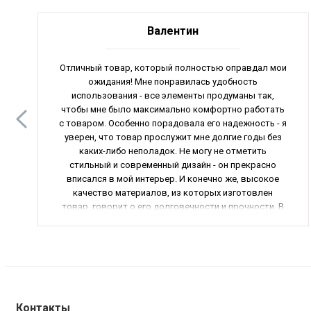
Валентин
Отличный товар, который полностью оправдал мои
ожидания! Мне понравилась удобность
использования - все элементы продуманы так,
чтобы мне было максимально комфортно работать
с товаром. Особенно порадовала его надежность - я
уверен, что товар прослужит мне долгие годы без
каких-либо неполадок. Не могу не отметить
стильный и современный дизайн - он прекрасно
вписался в мой интерьер. И конечно же, высокое
качество материалов, из которых изготовлен
товар, говорит о его долговечности и прочности. В
общем, это отличный выбор для тех, кто ценит
качество.
Контакты