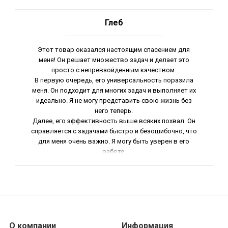
Глеб
Этот товар оказался настоящим спасением для
меня! Он решает множество задач и делает это
просто с непревзойденным качеством.
В первую очередь, его универсальность поразила
меня. Он подходит для многих задач и выполняет их
идеально. Я не могу представить свою жизнь без
него теперь.
Далее, его эффективность выше всяких похвал. Он
справляется с задачами быстро и безошибочно, что
для меня очень важно. Я могу быть уверен в его
работе.
Также мне понравилась его компактность и
легкость. Я могу брать его с собой куда угодно и он
не занимает много места. Это очень удобно для
меня как для человека в постоянном движении.
В общем, я считаю, что это лучшее приобретение в
своей категории и рекомендую его всем, кто хочет
упростить себе жизнь. Это действительно
О компании
Информация