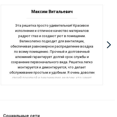
Максим Витальевич
Эта решетка просто удивительная! Красивое
исполнение и отличное качество материалов
радуют глаз и создают уют в помещении.
Великолепно подходит для вентиляции,
обеспечивая равномерное распределение воздуха
по всему помещению. Прочный и долговечный
алюминий гарантирует долгий срок службы и
сохранение первоначального вида. Решетка легко
монтируется и демонтируется, что делает
обслуживание простым и удобным. Я очень доволен
своей покупкой и рекомендую ее всем, кто ценит
качество и функциональность. Общая оценка - 5 из 5.
Социальные сети