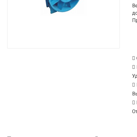
В
д
П
У
В
От