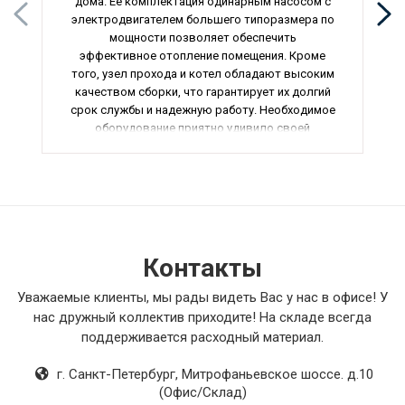
дома. Ее комплектация одинарным насосом с
электродвигателем большего типоразмера по
мощности позволяет обеспечить
эффективное отопление помещения. Кроме
того, узел прохода и котел обладают высоким
качеством сборки, что гарантирует их долгий
срок службы и надежную работу. Необходимое
оборудование приятно удивило своей
эффективностью и экономичностью
использования, что несомненно добавляет
плюсов данной модели.
Этот товар подарил мне истинное
удовольствие в использовании и оправдал
все мои ожидания. Вентиляционные решетки
Контакты
не только отлично справляются со своей
функцией, но и стильно смотрятся в интерьере.
Уважаемые клиенты, мы рады видеть Вас у нас в офисе! У
Установка была быстрой и без проблем, что
нас дружный коллектив приходите! На складе всегда
также является большим плюсом. Аксессуары
поддерживается расходный материал.
для крышных вентиляторов оказались
незаменимыми помощниками при монтаже,
г. Санкт-Петербург
,
Митрофаньевское шоссе. д.10
прочные и надежные. Радиальный вентилятор
(Офис/Склад)
низкого давления порадовал своей тихой