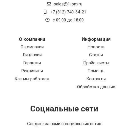
sales@1-pm.ru
работой и эффективным проветриванием
помещения.
+7 (812) 740-64-21
с 09:00 до 18:00
Итоговая оценка данного товара - отлично. Я
безусловно рекомендую приобретение данной
продукции, так как она отличается высоким
качеством, долговечностью и максимальной
О компании
Информация
эффективностью работы. Прекрасное
О компании
Новости
сочетание функциональности и стильного
Лицензии
Статьи
дизайна делают этот товар настоящим
находкой для тех, кто ценит комфорт и
Гарантии
Прайс-листы
современные технологии.
Реквизиты
Помощь
Как мы работаем
Контакты
Обработка данных
Социальные сети
Следите за нами в социальных сетях