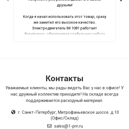
друзьям!
Когда я начал использовать этот товар, сразу
же заметил его высокое качество.
Электродвигатель IM 1081 работает
безупречно, обеспечивая стабильную работу
вентиляции. Особенно порадовало то, что он
выполнен во взрывозащищенном исполнении,
что гарантирует безопасность его
использования.
Комплект соединительных шин OTZC53
отлично подошел для подключения моего
Контакты
оборудования. Шины оказались прочными и
надежными, обеспечивая отличное качество
Уважаемые клиенты, мы рады видеть Вас у нас в офисе! У
соединения. Удобно и практично!
нас дружный коллектив приходите! На складе всегда
поддерживается расходный материал.
Радиальный вентилятор ВР 130-28 прекрасно
справляется со своей задачей. С его помощью
г. Санкт-Петербург
,
Митрофаньевское шоссе. д.10
удалось создать надежную систему высокого
(Офис/Склад)
давления, обеспечивая эффективную работу
sales@1-pm.ru
вентиляции. Коррозионностойкий материал