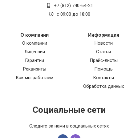
гарантирует долгий срок службы.
+7 (812) 740-64-21
с 09:00 до 18:00
Фиксатор кабеля 200 TR-E помог мне
организовать кабельную систему и избежать
неприятных сюрпризов. Прост в установке и
надежен в использовании. Очень доволен этим
О компании
Информация
продуктом и рекомендую его всем, кто хочет
О компании
Новости
порядка и безопасности в кабельных
Лицензии
Статьи
соединениях.
Гарантии
Прайс-листы
Выводы о продукте только положительные!
Реквизиты
Помощь
Не могу не порекомендовать его всем, кто
ценит качество, надежность и безопасность.
Как мы работаем
Контакты
Приобретая этот товар, вы получите
Обработка данных
надежный и качественный продукт, который
прослужит вам долгие годы. Пять звезд из
пяти!
Социальные сети
Следите за нами в социальных сетях