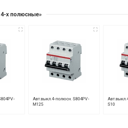
 4-х полюсные»
S804PV-
Авт.выкл.4-полюсн. S804PV-
Авт.выкл.
M125
S10