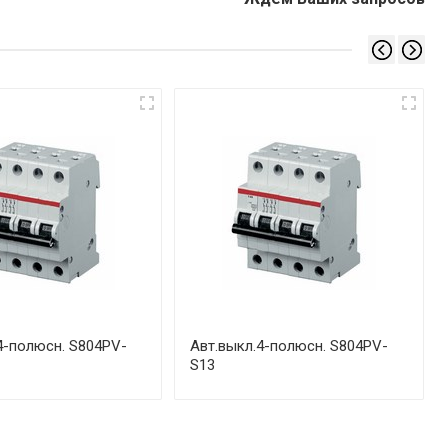
4-полюсн. S804PV-
Авт.выкл.4-полюсн. S804PV-
S13