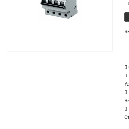
В
У
В
От