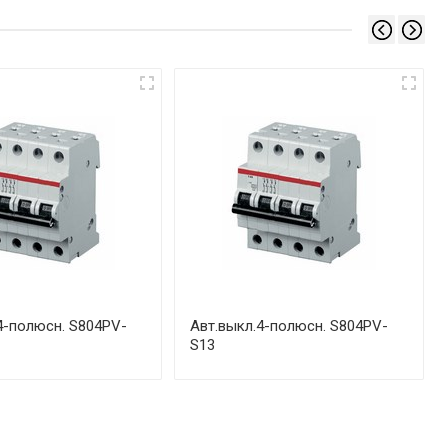
4-полюсн. S804PV-
Авт.выкл.4-полюсн. S804PV-
S13