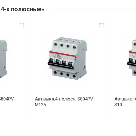
 4-х полюсные»
S804PV-
Авт.выкл.4-полюсн. S804PV-
Авт.выкл.
M125
S10