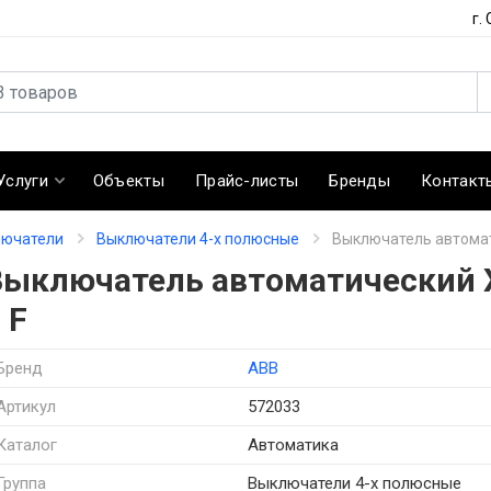
г.
Услуги
Объекты
Прайс-листы
Бренды
Контакт
лючатели
Выключатели 4-х полюсные
Выключатель автомати
Выключатель автоматический XT
 F
Бренд
ABB
Артикул
572033
Каталог
Автоматика
Группа
Выключатели 4-х полюсные