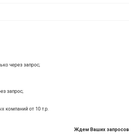
ько через запрос;
ез запрос;
х компаний от 10 т.р.
Ждем Ваших запросов