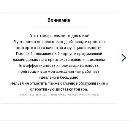
Вениамин
Этот товар - самое то для меня!
Я установил его несколько дней назад и просто в
восторге от его качества и функциональности.
Прочный алюминиевый корпус и продуманный
дизайн делают его привлекательным и надежным.
Его эффективность и производительность
превзошли все мои ожидания - он работает
идеально и бесшумно.
Нельзя не отметить также отличное обслуживание и
оперативную доставку товара.
В общем, я очень доволен своей покупкой и
рекомендую всем, кто ценит качество и
надежность. Продукт заслуживает высших похвал!