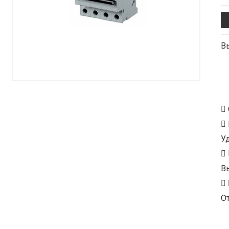
В
У
В
От