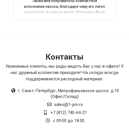
Также мне понравилось компактное
исполнение насоса, благодаря чему его легко
разместить в нужном месте. Установка была
быстрой и простой, не потребовала особых
усилий и навыков. В целом, консольные
насосы оправдали мои ожидания и я
рекомендую их всем, кто ищет надежное
оборудование для системы отопления или
водоснабжения.
Контакты
Уважаемые клиенты, мы рады видеть Вас у нас в офисе! У
нас дружный коллектив приходите! На складе всегда
поддерживается расходный материал.
г. Санкт-Петербург
,
Митрофаньевское шоссе. д.10
(Офис/Склад)
sales@1-pm.ru
+7 (812) 740-64-21
с 09:00 до 18:00