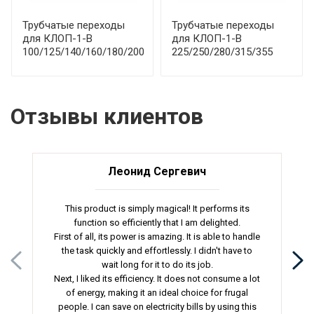
Трубчатые переходы
Трубчатые переходы
для КЛОП-1-В
для КЛОП-1-В
100/125/140/160/180/200
225/250/280/315/355
Отзывы клиентов
Леонид Сергевич
This product is simply magical! It performs its
function so efficiently that I am delighted.
First of all, its power is amazing. It is able to handle
the task quickly and effortlessly. I didn't have to
wait long for it to do its job.
Next, I liked its efficiency. It does not consume a lot
of energy, making it an ideal choice for frugal
people. I can save on electricity bills by using this