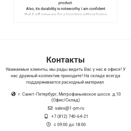
product.
Also, its durability is noteworthy. I am confident
that it will serve me for a long time without losing
its qualities. It is truly a reliable product that you
can count on.
Overall, I am very satisfied with this purchase and
recommend it to anyone who values quality and
wants to achieve the best result. This is an
excellent choice! Rating - 5/5.
Контакты
Уважаемые клиенты, мы рады видеть Вас у нас в офисе! У
нас дружный коллектив приходите! На складе всегда
поддерживается расходный материал.
г. Санкт-Петербург
,
Митрофаньевское шоссе. д.10
(Офис/Склад)
sales@1-pm.ru
+7 (812) 740-64-21
с 09:00 до 18:00