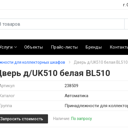
г.
Услуги
Объекты
Прайс-листы
Бренды
Контакт
жности для коллекторных шкафов
Дверь д/UK510 белая BL510
Дверь д/UK510 белая BL510
Артикул
238509
Каталог
Автоматика
Группа
Принадлежности для коллект
Наличие:
По запросу
Запросить стоимость