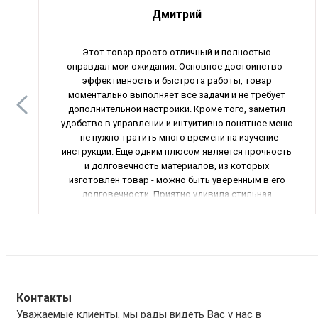
Дмитрий
Этот товар просто отличный и полностью
оправдал мои ожидания. Основное достоинство -
эффективность и быстрота работы, товар
моментально выполняет все задачи и не требует
дополнительной настройки. Кроме того, заметил
удобство в управлении и интуитивно понятное меню
- не нужно тратить много времени на изучение
инструкции. Еще одним плюсом является прочность
и долговечность материалов, из которых
изготовлен товар - можно быть уверенным в его
долговечности. Приятно удивила стильная
внешность и современный дизайн товара, который
отлично дополнил интерьер моего дома. В общем,
данный товар заслуживает только положительных
отзывов и высоких рекомендаций.
Контакты
Уважаемые клиенты, мы рады видеть Вас у нас в