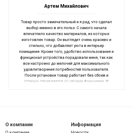
Артем Михайлович
Товар просто замечательный и я рад, что сделал
выбор именно в его польз. С самого начала
впечатлило качество материалов, из которых
изготовлен товар. Он выглядит очень красиво и
стильно, что добавляет уюта в интерьер
помещения. Кроме того, удобство использования и
функционал устройства порадовали меня, так как
все настроено до мелочей для максимального
удовлетворения потребностей пользователя.
После установки товар работает без сбоев и
отлично справляется со своими функциями. И,
конечно, стоит отметить высокую надежность и
долговечность изделия, которая гарантирует
длительный срок эксплуатации. В итоге, я
рекомендую данный товар всем, кто ищет
качественное и надежное оборудование для своего
дома.
О компании
Информация
О компании
Новости