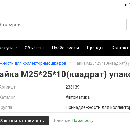
г.
Услуги
Объекты
Прайс-листы
Бренды
Контакт
жности для коллекторных шкафов
Гайка М25*25*10(квадрат) у
Гайка М25*25*10(квадрат) упак
Артикул
238139
Каталог
Автоматика
Группа
Принадлежности для коллект
Наличие:
По запросу
Запросить стоимость