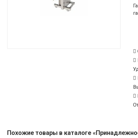
Г
г
У
В
От
Похожие товары в каталоге «Принадлежно