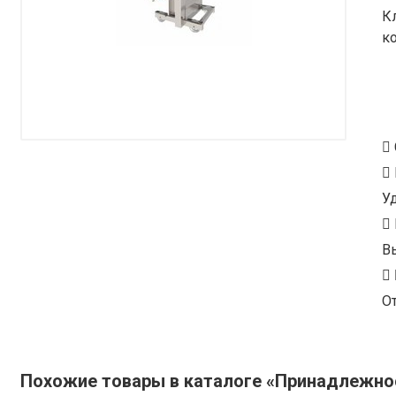
К
к
У
В
От
Похожие товары в каталоге «Принадлежно