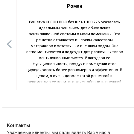
Роман
Решетка СЕЗОН ВР-С без КРВ-1 100 775 оказалась
идеальным решением для обновления
вентиляционной системы в моем помещении. Эта
решетка отличается высоким качеством
материалов и эстетичным внешним видом. Она
легко монтируется и подходит для различных типов
вентиляционных систем. Благодаря ее
функциональности, воздух в помещении стал
циркулировать более равномерно и эффективно. В
целом, я очень доволен этой решеткой и
рекомендую ее всем, кто хочет обновить внешний
вид и функциональность своей вентиляционной
системы.
Контакты
Уважаемые клиенты, мы рады видеть Вас у нас в