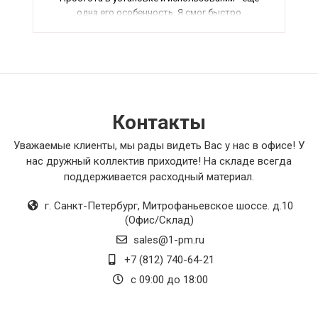
одна его особенность. Я смог быстро
разобраться с ним, не тратя много времени.
В общем, я очень рад своей покупке и
рекомендую этот товар всем, кто ищет
качественное оборудование. Общая оценка -
5/5.
Контакты
Уважаемые клиенты, мы рады видеть Вас у нас в офисе! У
нас дружный коллектив приходите! На складе всегда
поддерживается расходный материал.
г. Санкт-Петербург
,
Митрофаньевское шоссе. д.10
(Офис/Склад)
sales@1-pm.ru
+7 (812) 740-64-21
с 09:00 до 18:00