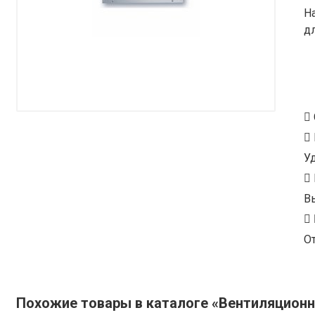
Н
д
У
В
От
Похожие товары в каталоге «Вентиляцион