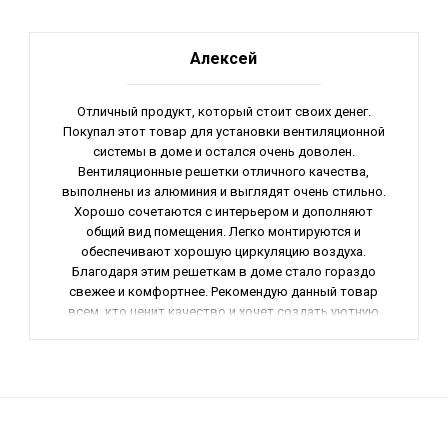
Алексей
Отличный продукт, который стоит своих денег.
Покупал этот товар для установки вентиляционной
системы в доме и остался очень доволен.
Вентиляционные решетки отличного качества,
выполнены из алюминия и выглядят очень стильно.
Хорошо сочетаются с интерьером и дополняют
общий вид помещения. Легко монтируются и
обеспечивают хорошую циркуляцию воздуха.
Благодаря этим решеткам в доме стало гораздо
свежее и комфортнее. Рекомендую данный товар
всем, кто ценит качество и хочет создать уютную
атмосферу в своем доме.