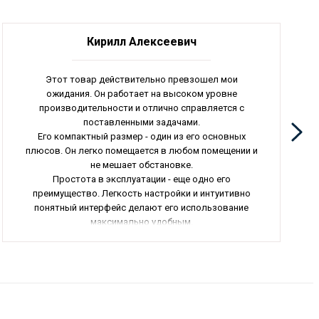
Кирилл Алексеевич
Этот товар действительно превзошел мои
ожидания. Он работает на высоком уровне
производительности и отлично справляется с
поставленными задачами.
Его компактный размер - один из его основных
плюсов. Он легко помещается в любом помещении и
не мешает обстановке.
Простота в эксплуатации - еще одно его
преимущество. Легкость настройки и интуитивно
понятный интерфейс делают его использование
максимально удобным.
Я бы также выделил его надежность. Я уверен, что
он прослужит мне долгие годы без каких-либо
поломок.
В целом, эта покупка была для меня удачной и я
рекомендую этот товар всем, кто ищет
качественное оборудование. Общая оценка - 5/5.