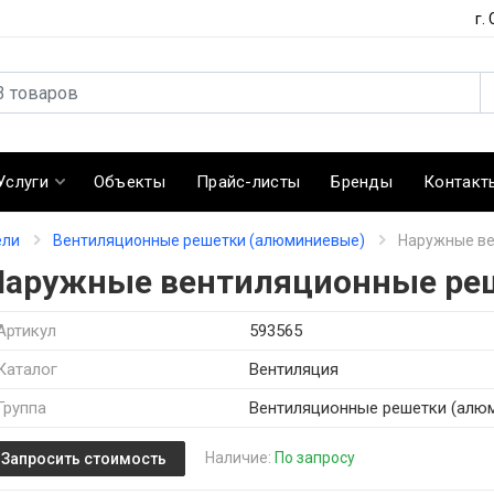
г.
Услуги
Объекты
Прайс-листы
Бренды
Контакт
ели
Вентиляционные решетки (алюминиевые)
Наружные ве
Наружные вентиляционные ре
Артикул
593565
Каталог
Вентиляция
Группа
Вентиляционные решетки (алю
Наличие:
По запросу
Запросить стоимость