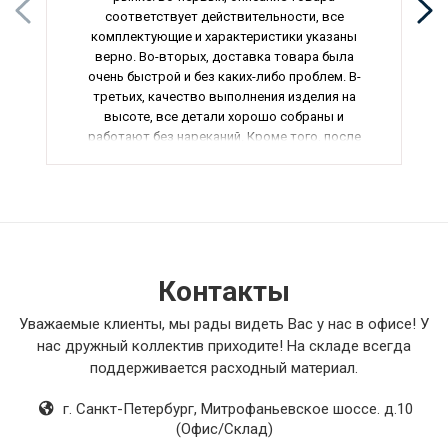
соответствует действительности, все
комплектующие и характеристики указаны
верно. Во-вторых, доставка товара была
очень быстрой и без каких-либо проблем. В-
третьих, качество выполнения изделия на
высоте, все детали хорошо собраны и
работают без нареканий. Кроме того, после
установки товар показал себя с лучшей
стороны, полностью удовлетворяя мои
потребности. В общем, могу смело
рекомендовать данный товар всем, кто ищет
качественное и надежное оборудование.
Контакты
Уважаемые клиенты, мы рады видеть Вас у нас в офисе! У
нас дружный коллектив приходите! На складе всегда
поддерживается расходный материал.
г. Санкт-Петербург
,
Митрофаньевское шоссе. д.10
(Офис/Склад)