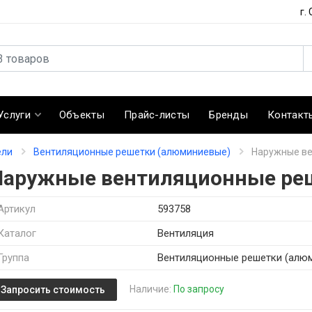
г.
Услуги
Объекты
Прайс-листы
Бренды
Контакт
ели
Вентиляционные решетки (алюминиевые)
Наружные ве
Наружные вентиляционные ре
Артикул
593758
Каталог
Вентиляция
Группа
Вентиляционные решетки (алю
Наличие:
По запросу
Запросить стоимость