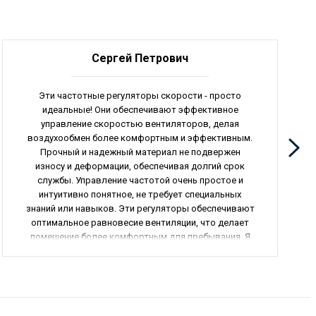
Сергей Петрович
Эти частотные регуляторы скорости - просто
идеальные! Они обеспечивают эффективное
управление скоростью вентиляторов, делая
воздухообмен более комфортным и эффективным.
Прочный и надежный материал не подвержен
износу и деформации, обеспечивая долгий срок
службы. Управление частотой очень простое и
интуитивно понятное, не требует специальных
знаний или навыков. Эти регуляторы обеспечивают
оптимальное равновесие вентиляции, что делает
помещение более комфортным для пребывания. Я
очень рад своему приобретению и рекомендую
данный товар всем, кто ищет надежное и
эффективное оборудование для вентиляции.