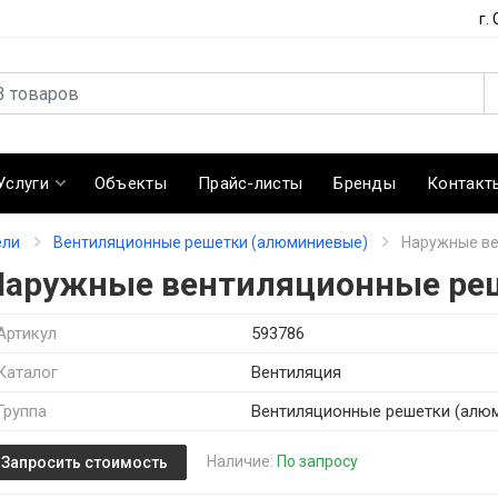
г.
Услуги
Объекты
Прайс-листы
Бренды
Контакт
ели
Вентиляционные решетки (алюминиевые)
Наружные ве
Наружные вентиляционные ре
Артикул
593786
Каталог
Вентиляция
Группа
Вентиляционные решетки (алю
Наличие:
По запросу
Запросить стоимость