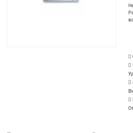
Н
Р
в
У
В
От