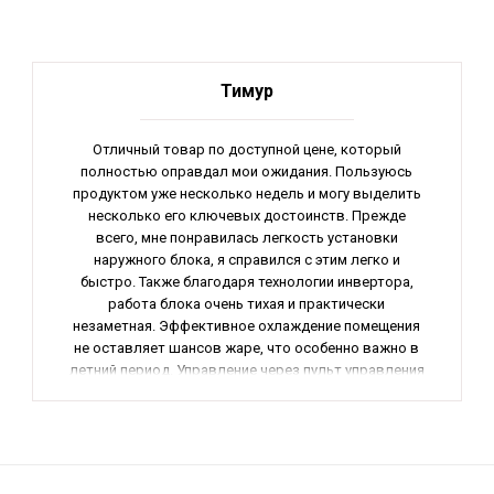
Тимур
Отличный товар по доступной цене, который
полностью оправдал мои ожидания. Пользуюсь
продуктом уже несколько недель и могу выделить
несколько его ключевых достоинств. Прежде
всего, мне понравилась легкость установки
наружного блока, я справился с этим легко и
быстро. Также благодаря технологии инвертора,
работа блока очень тихая и практически
незаметная. Эффективное охлаждение помещения
не оставляет шансов жаре, что особенно важно в
летний период. Управление через пульт управления
удобное и интуитивно понятное. В общем, я доволен
покупкой и с уверенностью могу рекомендовать
этот товар.